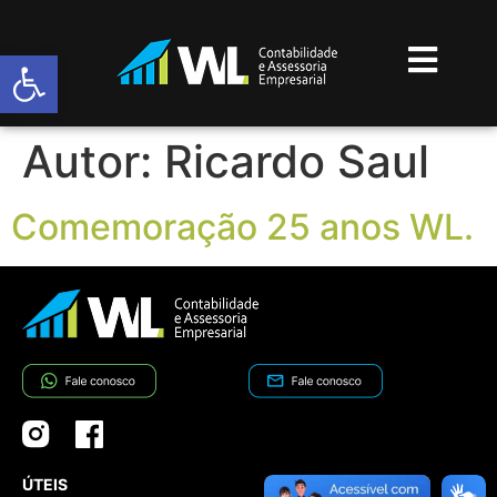
Abrir a barra de ferramentas
Autor:
Ricardo Saul
Comemoração 25 anos WL.
ÚTEIS