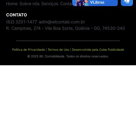
Home
Sobre nós
Serviços
Contato
CONTATO
(62) 3251-1477
adm@wlcontab.com.br
R. Campinas, 274 - Vila Boa Sorte, Goiânia - GO, 74530-240
Política de Privacidade
|
Termos de Uso
|
Desenvolvido pela Cube Publicidade
© 2025 WL Contabilidade. Todos os direitos reservados.