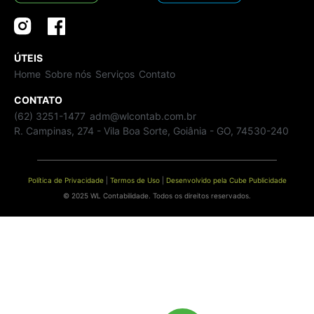
ÚTEIS
Home
Sobre nós
Serviços
Contato
CONTATO
(62) 3251-1477
adm@wlcontab.com.br
R. Campinas, 274 - Vila Boa Sorte, Goiânia - GO, 74530-240
Política de Privacidade
|
Termos de Uso
|
Desenvolvido pela Cube Publicidade
© 2025 WL Contabilidade. Todos os direitos reservados.