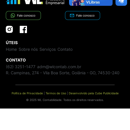
ÚTEIS
Home
Sobre nós
Serviços
Contato
CONTATO
(62) 3251-1477
adm@wlcontab.com.br
R. Campinas, 274 - Vila Boa Sorte, Goiânia - GO, 74530-240
Política de Privacidade
|
Termos de Uso
|
Desenvolvido pela Cube Publicidade
© 2025 WL Contabilidade. Todos os direitos reservados.